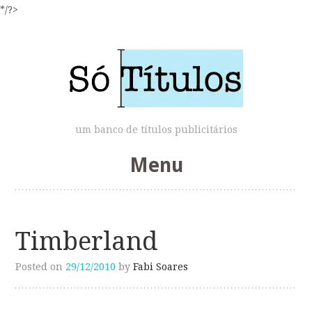
*/?>
um banco de títulos publicitários
Menu
Skip
to
Timberland
content
Posted on
29/12/2010
by
Fabi Soares