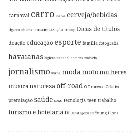
carro
cerveja/bebidas
carnaval
casa
Dicas de títulos
conscientização
cigarro
cinema
criança
esporte
educação
doação
família
fotografia
havaianas
higiene pessoal
homens
imóveis
jornalismo
moda
moto
mulheres
livros
off-road
música
natureza
O Processo Criativo
saúde
premiação
tecnologia
teen
trabalho
sexo
turismo e hotelaria
tv
Young Lions
Uncategorized