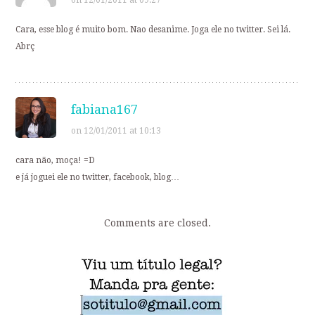
Cara, esse blog é muito bom. Nao desanime. Joga ele no twitter. Sei lá.
Abrç
fabiana167
on 12/01/2011 at 10:13
cara não, moça! =D
e já joguei ele no twitter, facebook, blog…
Comments are closed.