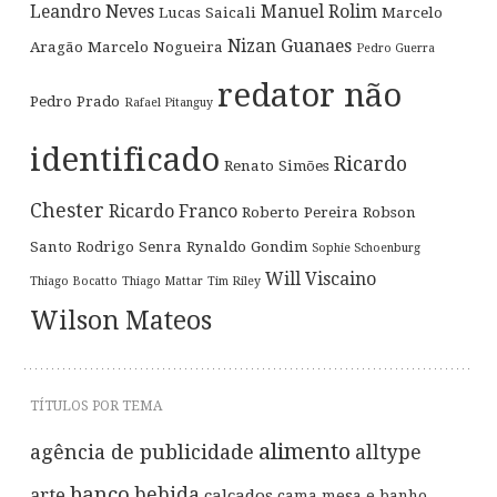
Leandro Neves
Manuel Rolim
Lucas Saicali
Marcelo
Nizan Guanaes
Aragão
Marcelo Nogueira
Pedro Guerra
redator não
Pedro Prado
Rafael Pitanguy
identificado
Ricardo
Renato Simões
Chester
Ricardo Franco
Roberto Pereira
Robson
Santo
Rodrigo Senra
Rynaldo Gondim
Sophie Schoenburg
Will Viscaino
Thiago Bocatto
Thiago Mattar
Tim Riley
Wilson Mateos
TÍTULOS POR TEMA
alimento
agência de publicidade
alltype
banco
bebida
arte
calçados
cama mesa e banho