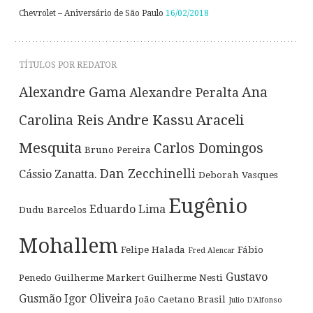
Chevrolet – Aniversário de São Paulo
16/02/2018
TÍTULOS POR REDATOR
Alexandre Gama
Ana
Alexandre Peralta
Andre Kassu
Araceli
Carolina Reis
Mesquita
Carlos Domingos
Bruno Pereira
Dan Zecchinelli
Cássio Zanatta.
Deborah Vasques
Eugênio
Eduardo Lima
Dudu Barcelos
Mohallem
Felipe Halada
Fábio
Fred Alencar
Gustavo
Penedo
Guilherme Markert
Guilherme Nesti
Gusmão
Igor Oliveira
João Caetano Brasil
Julio D'Alfonso