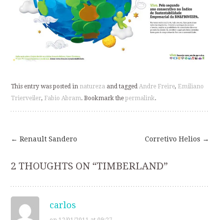
This entry was posted in
natureza
and tagged
Andre Freire
,
Emiliano
Trierveiler
,
Fabio Abram
. Bookmark the
permalink
.
←
Renault Sandero
Corretivo Helios
→
Post
2 THOUGHTS ON “
TIMBERLAND
”
navigation
carlos
on 12/01/2011 at 09:27