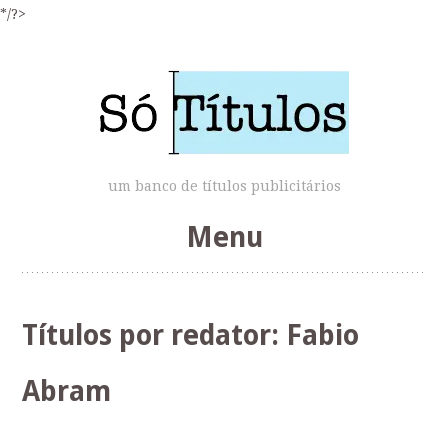
*/?>
um banco de títulos publicitários
Menu
Skip
to
Títulos por redator:
Fabio
content
Abram