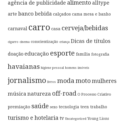
alimento
agência de publicidade
alltype
banco
bebida
arte
calçados
cama mesa e banho
carro
cerveja/bebidas
carnaval
casa
Dicas de títulos
conscientização
cigarro
cinema
criança
esporte
educação
doação
família
fotografia
havaianas
higiene pessoal
homens
imóveis
jornalismo
moda
moto
mulheres
livros
off-road
música
natureza
O Processo Criativo
saúde
premiação
tecnologia
teen
trabalho
sexo
turismo e hotelaria
tv
Young Lions
Uncategorized