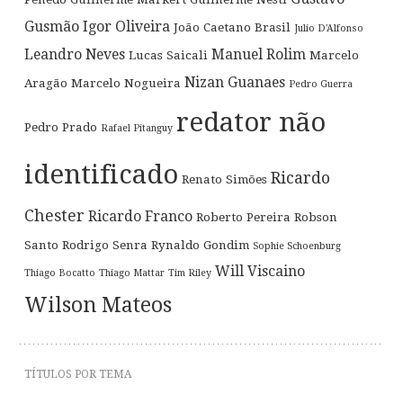
Gusmão
Igor Oliveira
João Caetano Brasil
Julio D'Alfonso
Leandro Neves
Manuel Rolim
Lucas Saicali
Marcelo
Nizan Guanaes
Aragão
Marcelo Nogueira
Pedro Guerra
redator não
Pedro Prado
Rafael Pitanguy
identificado
Ricardo
Renato Simões
Chester
Ricardo Franco
Roberto Pereira
Robson
Santo
Rodrigo Senra
Rynaldo Gondim
Sophie Schoenburg
Will Viscaino
Thiago Bocatto
Thiago Mattar
Tim Riley
Wilson Mateos
TÍTULOS POR TEMA