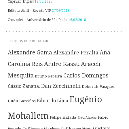
Caprilat [Inglês]
12/09/2025
Editora Abril – Revista VIP
27/09/2018
Chevrolet – Aniversário de São Paulo
16/02/2018
TÍTULOS POR REDATOR
Alexandre Gama
Ana
Alexandre Peralta
Andre Kassu
Araceli
Carolina Reis
Mesquita
Carlos Domingos
Bruno Pereira
Dan Zecchinelli
Cássio Zanatta.
Deborah Vasques
Eugênio
Eduardo Lima
Dudu Barcelos
Mohallem
Felipe Halada
Fábio
Fred Alencar
Gustavo
Penedo
Guilherme Markert
Guilherme Nesti