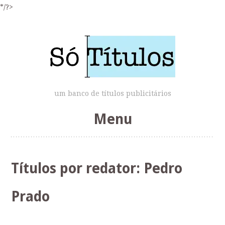
*/?>
um banco de títulos publicitários
Menu
Skip
to
Títulos por redator:
Pedro
content
Prado