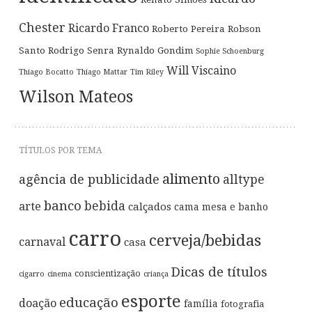
Chester
Ricardo Franco
Roberto Pereira
Robson
Santo
Rodrigo Senra
Rynaldo Gondim
Sophie Schoenburg
Will Viscaino
Thiago Bocatto
Thiago Mattar
Tim Riley
Wilson Mateos
TÍTULOS POR TEMA
alimento
agência de publicidade
alltype
banco
bebida
arte
calçados
cama mesa e banho
carro
cerveja/bebidas
carnaval
casa
Dicas de títulos
conscientização
cigarro
cinema
criança
esporte
educação
doação
família
fotografia