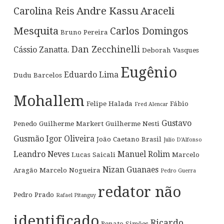
Andre Kassu
Araceli
Carolina Reis
Mesquita
Carlos Domingos
Bruno Pereira
Dan Zecchinelli
Cássio Zanatta.
Deborah Vasques
Eugênio
Eduardo Lima
Dudu Barcelos
Mohallem
Felipe Halada
Fábio
Fred Alencar
Gustavo
Penedo
Guilherme Markert
Guilherme Nesti
Gusmão
Igor Oliveira
João Caetano Brasil
Julio D'Alfonso
Leandro Neves
Manuel Rolim
Lucas Saicali
Marcelo
Nizan Guanaes
Aragão
Marcelo Nogueira
Pedro Guerra
redator não
Pedro Prado
Rafael Pitanguy
identificado
Ricardo
Renato Simões