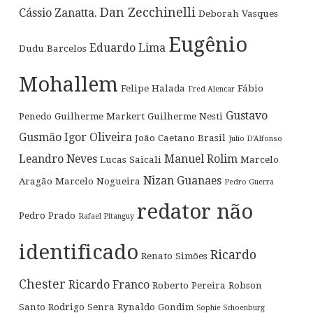
Dan Zecchinelli
Cássio Zanatta.
Deborah Vasques
Eugênio
Eduardo Lima
Dudu Barcelos
Mohallem
Felipe Halada
Fábio
Fred Alencar
Gustavo
Penedo
Guilherme Markert
Guilherme Nesti
Gusmão
Igor Oliveira
João Caetano Brasil
Julio D'Alfonso
Leandro Neves
Manuel Rolim
Lucas Saicali
Marcelo
Nizan Guanaes
Aragão
Marcelo Nogueira
Pedro Guerra
redator não
Pedro Prado
Rafael Pitanguy
identificado
Ricardo
Renato Simões
Chester
Ricardo Franco
Roberto Pereira
Robson
Santo
Rodrigo Senra
Rynaldo Gondim
Sophie Schoenburg