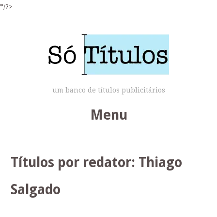
*/?>
um banco de títulos publicitários
Menu
Skip
to
Títulos por redator:
Thiago
content
Salgado