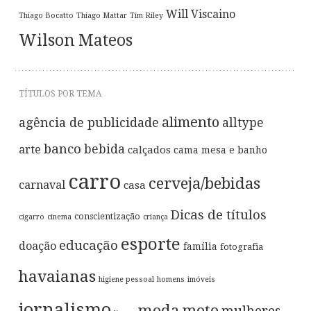
Will Viscaino
Thiago Bocatto
Thiago Mattar
Tim Riley
Wilson Mateos
TÍTULOS POR TEMA
alimento
agência de publicidade
alltype
banco
bebida
arte
calçados
cama mesa e banho
carro
cerveja/bebidas
carnaval
casa
Dicas de títulos
conscientização
cigarro
cinema
criança
esporte
educação
doação
família
fotografia
havaianas
higiene pessoal
homens
imóveis
jornalismo
moda
moto