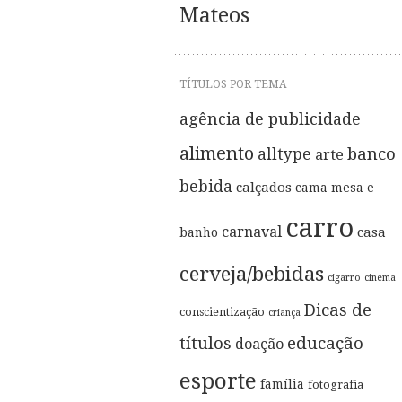
Mateos
TÍTULOS POR TEMA
agência de publicidade
alimento
banco
alltype
arte
bebida
calçados
cama mesa e
carro
carnaval
casa
banho
cerveja/bebidas
cigarro
cinema
Dicas de
conscientização
criança
títulos
educação
doação
esporte
família
fotografia