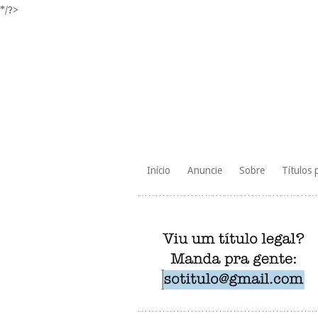
*/?>
Skip
Início
Anuncie
Sobre
Títulos 
to
content