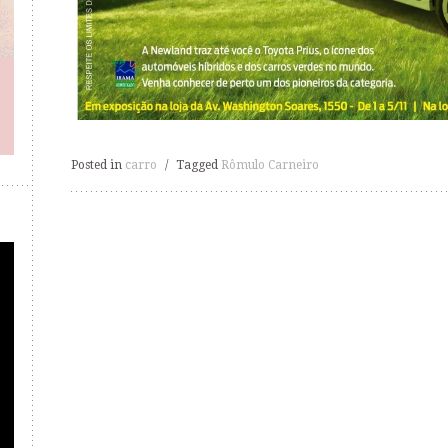
Posted in
carro
/
Tagged
Rômulo Carneiro