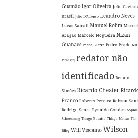
Gusmão
Igor Oliveira
João Caetan
Leandro Neves
Brasil
Julio D'Alfonso
Manuel Rolim
Lucas Saicali
Marcel
Nizan
Aragão
Marcelo Nogueira
Guanaes
Pedro Prado
Pedro Guerra
Raf
redator não
Pitanguy
identificado
Renato
Ricardo Chester
Ricard
Simões
Franco
Roberto Pereira
Robson Sant
Rodrigo Senra
Rynaldo Gondim
Sophie
Schoenburg
Thiago Bocatto
Thiago Mattar
Tim
Wilson
Will Viscaino
Riley