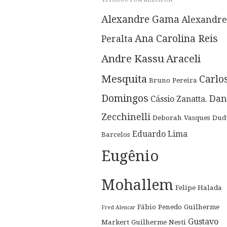
Alexandre Gama
Alexandre
Ana Carolina Reis
Peralta
Andre Kassu
Araceli
Mesquita
Carlo
Bruno Pereira
Domingos
Dan
Cássio Zanatta.
Zecchinelli
Deborah Vasques
Dud
Eduardo Lima
Barcelos
Eugênio
Mohallem
Felipe Halada
Fábio Penedo
Guilherme
Fred Alencar
Gustavo
Markert
Guilherme Nesti