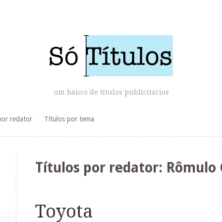
um banco de títulos publicitários
por redator
Títulos por tema
Títulos por redator:
Rômulo 
Toyota