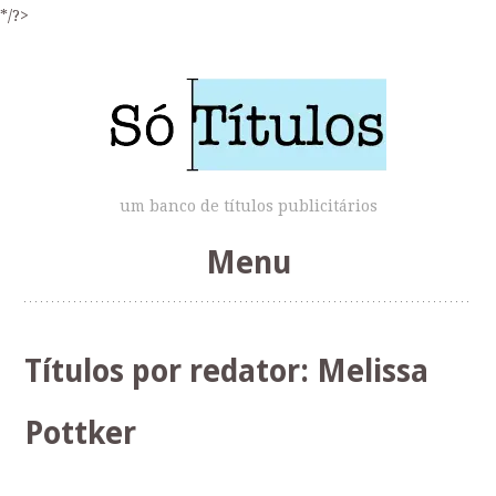
*/?>
um banco de títulos publicitários
Menu
Skip
to
Títulos por redator:
Melissa
content
Pottker