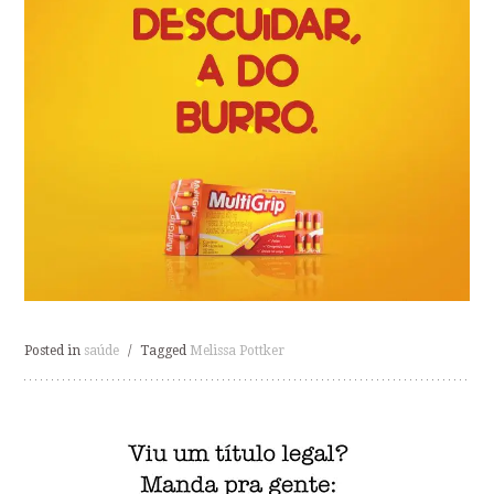
Posted in
saúde
/
Tagged
Melissa Pottker