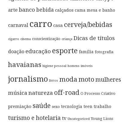
banco
bebida
arte
calçados
cama mesa e banho
carro
cerveja/bebidas
carnaval
casa
Dicas de títulos
conscientização
cigarro
cinema
criança
esporte
educação
doação
família
fotografia
havaianas
higiene pessoal
homens
imóveis
jornalismo
moda
moto
mulheres
livros
off-road
música
natureza
O Processo Criativo
saúde
premiação
tecnologia
teen
trabalho
sexo
turismo e hotelaria
tv
Young Lions
Uncategorized