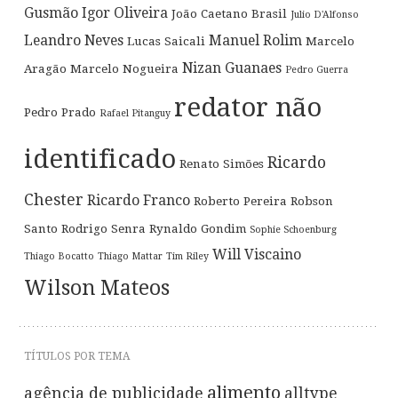
Gusmão
Igor Oliveira
João Caetano Brasil
Julio D'Alfonso
Leandro Neves
Manuel Rolim
Lucas Saicali
Marcelo
Nizan Guanaes
Aragão
Marcelo Nogueira
Pedro Guerra
redator não
Pedro Prado
Rafael Pitanguy
identificado
Ricardo
Renato Simões
Chester
Ricardo Franco
Roberto Pereira
Robson
Santo
Rodrigo Senra
Rynaldo Gondim
Sophie Schoenburg
Will Viscaino
Thiago Bocatto
Thiago Mattar
Tim Riley
Wilson Mateos
TÍTULOS POR TEMA
alimento
agência de publicidade
alltype