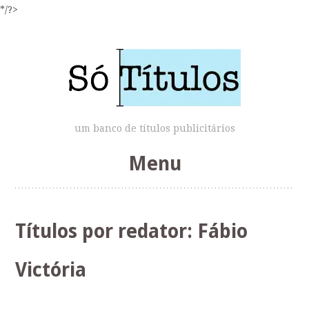
*/?>
um banco de títulos publicitários
Menu
Skip
to
Títulos por redator:
Fábio
content
Victória