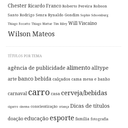
Chester
Ricardo Franco
Roberto Pereira
Robson
Santo
Rodrigo Senra
Rynaldo Gondim
Sophie Schoenburg
Will Viscaino
Thiago Bocatto
Thiago Mattar
Tim Riley
Wilson Mateos
TÍTULOS POR TEMA
alimento
agência de publicidade
alltype
banco
bebida
arte
calçados
cama mesa e banho
carro
cerveja/bebidas
carnaval
casa
Dicas de títulos
conscientização
cigarro
cinema
criança
esporte
educação
doação
família
fotografia