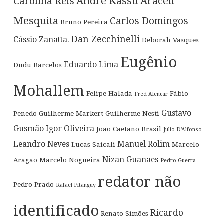
Andre Kassu
Araceli
Carolina Reis
Mesquita
Carlos Domingos
Bruno Pereira
Dan Zecchinelli
Cássio Zanatta.
Deborah Vasques
Eugênio
Eduardo Lima
Dudu Barcelos
Mohallem
Felipe Halada
Fábio
Fred Alencar
Gustavo
Penedo
Guilherme Markert
Guilherme Nesti
Gusmão
Igor Oliveira
João Caetano Brasil
Julio D'Alfonso
Leandro Neves
Manuel Rolim
Lucas Saicali
Marcelo
Nizan Guanaes
Aragão
Marcelo Nogueira
Pedro Guerra
redator não
Pedro Prado
Rafael Pitanguy
identificado
Ricardo
Renato Simões