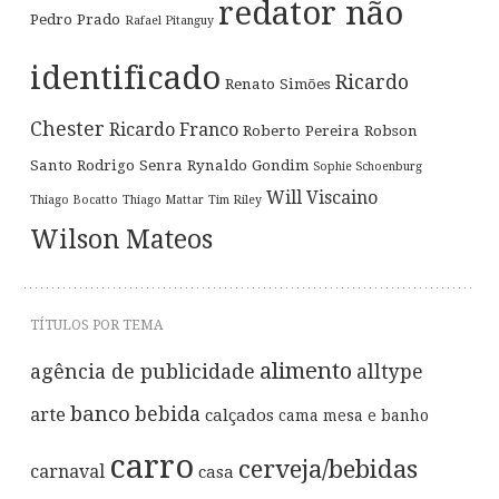
redator não
Pedro Prado
Rafael Pitanguy
identificado
Ricardo
Renato Simões
Chester
Ricardo Franco
Roberto Pereira
Robson
Santo
Rodrigo Senra
Rynaldo Gondim
Sophie Schoenburg
Will Viscaino
Thiago Bocatto
Thiago Mattar
Tim Riley
Wilson Mateos
TÍTULOS POR TEMA
alimento
agência de publicidade
alltype
banco
bebida
arte
calçados
cama mesa e banho
carro
cerveja/bebidas
carnaval
casa