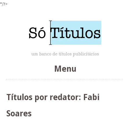
*/?>
um banco de títulos publicitários
Menu
Skip
to
Títulos por redator:
Fabi
content
Soares