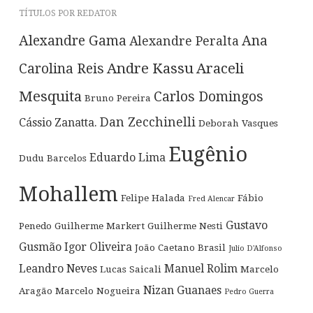
TÍTULOS POR REDATOR
Alexandre Gama
Ana
Alexandre Peralta
Andre Kassu
Araceli
Carolina Reis
Mesquita
Carlos Domingos
Bruno Pereira
Dan Zecchinelli
Cássio Zanatta.
Deborah Vasques
Eugênio
Eduardo Lima
Dudu Barcelos
Mohallem
Felipe Halada
Fábio
Fred Alencar
Gustavo
Penedo
Guilherme Markert
Guilherme Nesti
Gusmão
Igor Oliveira
João Caetano Brasil
Julio D'Alfonso
Leandro Neves
Manuel Rolim
Lucas Saicali
Marcelo
Nizan Guanaes
Aragão
Marcelo Nogueira
Pedro Guerra