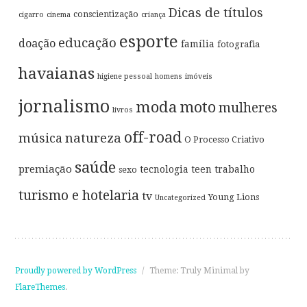
Dicas de títulos
conscientização
cigarro
cinema
criança
esporte
educação
doação
família
fotografia
havaianas
higiene pessoal
homens
imóveis
jornalismo
moda
moto
mulheres
livros
off-road
música
natureza
O Processo Criativo
saúde
premiação
tecnologia
teen
trabalho
sexo
turismo e hotelaria
tv
Young Lions
Uncategorized
Proudly powered by WordPress
/
Theme: Truly Minimal by
FlareThemes
.