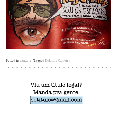
Posted in
saúde
/
Tagged
Dulcidio Caldeira