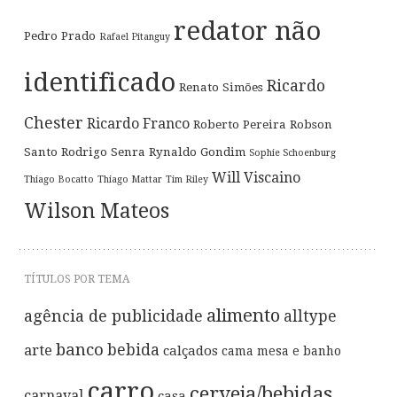
redator não
Pedro Prado
Rafael Pitanguy
identificado
Ricardo
Renato Simões
Chester
Ricardo Franco
Roberto Pereira
Robson
Santo
Rodrigo Senra
Rynaldo Gondim
Sophie Schoenburg
Will Viscaino
Thiago Bocatto
Thiago Mattar
Tim Riley
Wilson Mateos
TÍTULOS POR TEMA
alimento
agência de publicidade
alltype
banco
bebida
arte
calçados
cama mesa e banho
carro
cerveja/bebidas
carnaval
casa