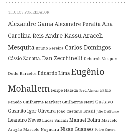
TÍTULOS POR REDATOR
Alexandre Gama
Ana
Alexandre Peralta
Andre Kassu
Araceli
Carolina Reis
Mesquita
Carlos Domingos
Bruno Pereira
Dan Zecchinelli
Cássio Zanatta.
Deborah Vasques
Eugênio
Eduardo Lima
Dudu Barcelos
Mohallem
Felipe Halada
Fábio
Fred Alencar
Gustavo
Penedo
Guilherme Markert
Guilherme Nesti
Gusmão
Igor Oliveira
João Caetano Brasil
Julio D'Alfonso
Leandro Neves
Manuel Rolim
Lucas Saicali
Marcelo
Nizan Guanaes
Aragão
Marcelo Nogueira
Pedro Guerra