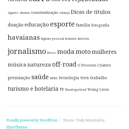
Dicas de títulos
conscientização
cigarro
cinema
criança
esporte
educação
doação
família
fotografia
havaianas
higiene pessoal
homens
imóveis
jornalismo
moda
moto
mulheres
livros
off-road
música
natureza
O Processo Criativo
saúde
premiação
tecnologia
teen
trabalho
sexo
turismo e hotelaria
tv
Young Lions
Uncategorized
Proudly powered by WordPress
/
Theme: Truly Minimal by
FlareThemes
.