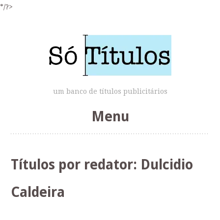
*/?>
um banco de títulos publicitários
Menu
Skip
to
Títulos por redator:
Dulcidio
content
Caldeira