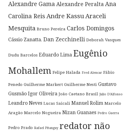
Alexandre Gama
Ana
Alexandre Peralta
Andre Kassu
Araceli
Carolina Reis
Mesquita
Carlos Domingos
Bruno Pereira
Dan Zecchinelli
Cássio Zanatta.
Deborah Vasques
Eugênio
Eduardo Lima
Dudu Barcelos
Mohallem
Felipe Halada
Fábio
Fred Alencar
Gustavo
Penedo
Guilherme Markert
Guilherme Nesti
Gusmão
Igor Oliveira
João Caetano Brasil
Julio D'Alfonso
Leandro Neves
Manuel Rolim
Lucas Saicali
Marcelo
Nizan Guanaes
Aragão
Marcelo Nogueira
Pedro Guerra
redator não
Pedro Prado
Rafael Pitanguy