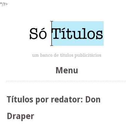
*/?>
um banco de títulos publicitários
Menu
Skip
to
Títulos por redator:
Don
content
Draper