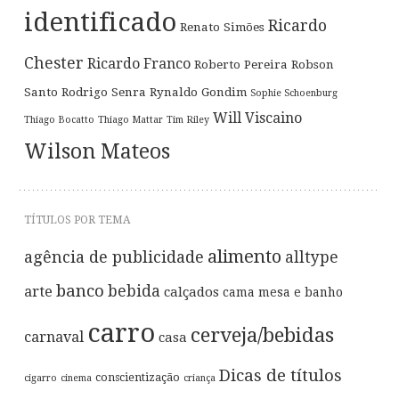
identificado
Ricardo
Renato Simões
Chester
Ricardo Franco
Roberto Pereira
Robson
Santo
Rodrigo Senra
Rynaldo Gondim
Sophie Schoenburg
Will Viscaino
Thiago Bocatto
Thiago Mattar
Tim Riley
Wilson Mateos
TÍTULOS POR TEMA
alimento
agência de publicidade
alltype
banco
bebida
arte
calçados
cama mesa e banho
carro
cerveja/bebidas
carnaval
casa
Dicas de títulos
conscientização
cigarro
cinema
criança