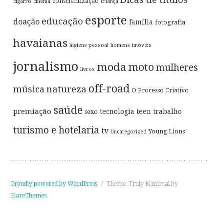
conscientização
cigarro
cinema
criança
esporte
educação
doação
família
fotografia
havaianas
higiene pessoal
homens
imóveis
jornalismo
moda
moto
mulheres
livros
off-road
música
natureza
O Processo Criativo
saúde
premiação
tecnologia
teen
trabalho
sexo
turismo e hotelaria
tv
Young Lions
Uncategorized
Proudly powered by WordPress
/
Theme: Truly Minimal by
FlareThemes
.