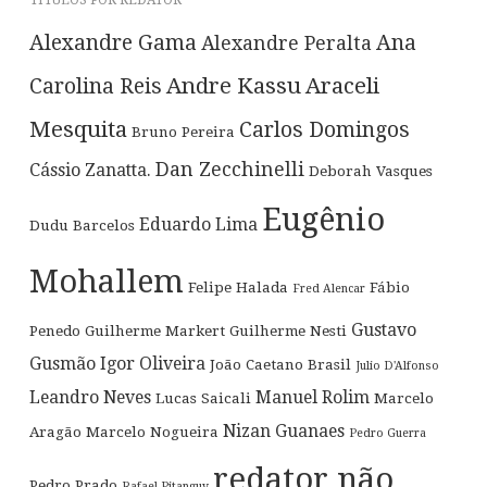
TÍTULOS POR REDATOR
Alexandre Gama
Ana
Alexandre Peralta
Andre Kassu
Araceli
Carolina Reis
Mesquita
Carlos Domingos
Bruno Pereira
Dan Zecchinelli
Cássio Zanatta.
Deborah Vasques
Eugênio
Eduardo Lima
Dudu Barcelos
Mohallem
Felipe Halada
Fábio
Fred Alencar
Gustavo
Penedo
Guilherme Markert
Guilherme Nesti
Gusmão
Igor Oliveira
João Caetano Brasil
Julio D'Alfonso
Leandro Neves
Manuel Rolim
Lucas Saicali
Marcelo
Nizan Guanaes
Aragão
Marcelo Nogueira
Pedro Guerra
redator não
Pedro Prado
Rafael Pitanguy