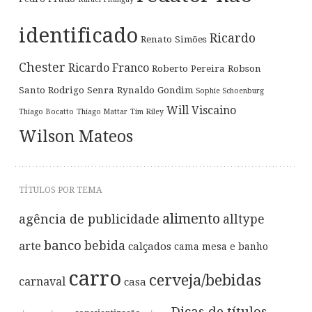
identificado
Ricardo
Renato Simões
Chester
Ricardo Franco
Roberto Pereira
Robson
Santo
Rodrigo Senra
Rynaldo Gondim
Sophie Schoenburg
Will Viscaino
Thiago Bocatto
Thiago Mattar
Tim Riley
Wilson Mateos
TÍTULOS POR TEMA
alimento
agência de publicidade
alltype
banco
bebida
arte
calçados
cama mesa e banho
carro
cerveja/bebidas
carnaval
casa
Dicas de títulos