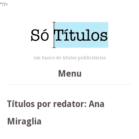
*/?>
um banco de títulos publicitários
Menu
Skip
to
Títulos por redator:
Ana
content
Miraglia