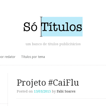
um banco de títulos publicitários
por redator
Títulos por tema
Projeto #CaiFlu
Posted on
13/03/2015
by
Fabi Soares