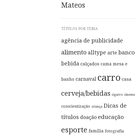
Mateos
TÍTULOS POR TEMA
agência de publicidade
alimento
banco
alltype
arte
bebida
calçados
cama mesa e
carro
carnaval
casa
banho
cerveja/bebidas
cigarro
cinema
Dicas de
conscientização
criança
títulos
educação
doação
esporte
família
fotografia