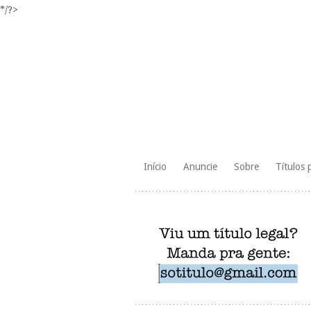
*/?>
Skip
Início
Anuncie
Sobre
Títulos 
to
content