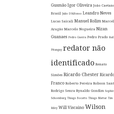
Gusmão
Igor Oliveira
João Caetan
Leandro Neves
Brasil
Julio D'Alfonso
Manuel Rolim
Lucas Saicali
Marcel
Nizan
Aragão
Marcelo Nogueira
Guanaes
Pedro Prado
Pedro Guerra
Raf
redator não
Pitanguy
identificado
Renato
Ricardo Chester
Ricard
Simões
Franco
Roberto Pereira
Robson Sant
Rodrigo Senra
Rynaldo Gondim
Sophie
Schoenburg
Thiago Bocatto
Thiago Mattar
Tim
Wilson
Will Viscaino
Riley