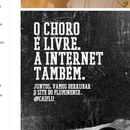
o
o
ael
o
o