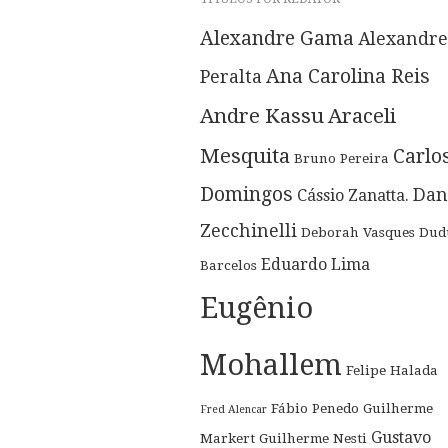
Alexandre Gama
Alexandre
Ana Carolina Reis
Peralta
Andre Kassu
Araceli
Mesquita
Carlo
Bruno Pereira
Domingos
Dan
Cássio Zanatta.
Zecchinelli
Deborah Vasques
Dud
Eduardo Lima
Barcelos
Eugênio
Mohallem
Felipe Halada
Fábio Penedo
Guilherme
Fred Alencar
Gustavo
Markert
Guilherme Nesti