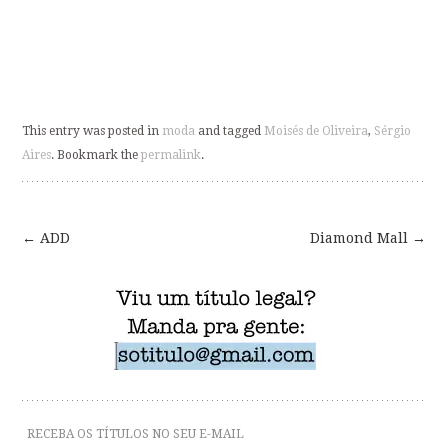
This entry was posted in
moda
and tagged
Moisés de Oliveira
,
Sérgio
Aires
. Bookmark the
permalink
.
←
ADD
Diamond Mall
→
Post
navigation
RECEBA OS TÍTULOS NO SEU E-MAIL