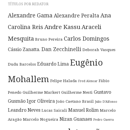
TÍTULOS POR REDATOR
Alexandre Gama
Ana
Alexandre Peralta
Andre Kassu
Araceli
Carolina Reis
Mesquita
Carlos Domingos
Bruno Pereira
Dan Zecchinelli
Cássio Zanatta.
Deborah Vasques
Eugênio
Eduardo Lima
Dudu Barcelos
Mohallem
Felipe Halada
Fábio
Fred Alencar
Gustavo
Penedo
Guilherme Markert
Guilherme Nesti
Gusmão
Igor Oliveira
João Caetano Brasil
Julio D'Alfonso
Leandro Neves
Manuel Rolim
Lucas Saicali
Marcelo
Nizan Guanaes
Aragão
Marcelo Nogueira
Pedro Guerra