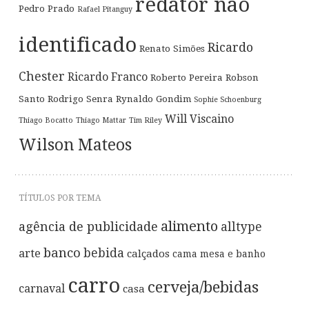
redator não
Pedro Prado
Rafael Pitanguy
identificado
Ricardo
Renato Simões
Chester
Ricardo Franco
Roberto Pereira
Robson
Santo
Rodrigo Senra
Rynaldo Gondim
Sophie Schoenburg
Will Viscaino
Thiago Bocatto
Thiago Mattar
Tim Riley
Wilson Mateos
TÍTULOS POR TEMA
alimento
agência de publicidade
alltype
banco
bebida
arte
calçados
cama mesa e banho
carro
cerveja/bebidas
carnaval
casa