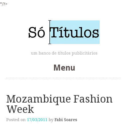
*/?>
um banco de títulos publicitários
Menu
Skip
to
Mozambique Fashion
content
Week
Posted on
17/03/2011
by
Fabi Soares