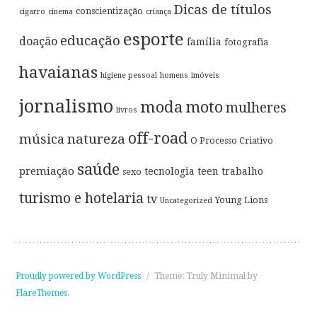
Dicas de títulos
conscientização
cigarro
cinema
criança
esporte
educação
doação
família
fotografia
havaianas
higiene pessoal
homens
imóveis
jornalismo
moda
moto
mulheres
livros
off-road
música
natureza
O Processo Criativo
saúde
premiação
tecnologia
teen
trabalho
sexo
turismo e hotelaria
tv
Young Lions
Uncategorized
Proudly powered by WordPress
/
Theme: Truly Minimal by
FlareThemes
.