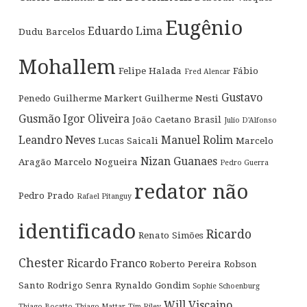
Eugênio
Eduardo Lima
Dudu Barcelos
Mohallem
Felipe Halada
Fábio
Fred Alencar
Gustavo
Penedo
Guilherme Markert
Guilherme Nesti
Gusmão
Igor Oliveira
João Caetano Brasil
Julio D'Alfonso
Leandro Neves
Manuel Rolim
Lucas Saicali
Marcelo
Nizan Guanaes
Aragão
Marcelo Nogueira
Pedro Guerra
redator não
Pedro Prado
Rafael Pitanguy
identificado
Ricardo
Renato Simões
Chester
Ricardo Franco
Roberto Pereira
Robson
Santo
Rodrigo Senra
Rynaldo Gondim
Sophie Schoenburg
Will Viscaino
Thiago Bocatto
Thiago Mattar
Tim Riley