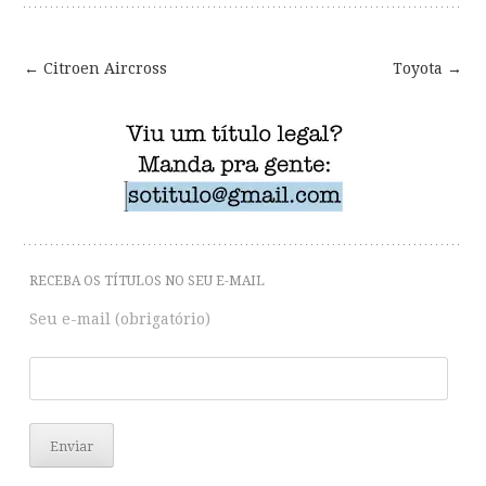
←
Citroen Aircross
Toyota
→
Post
navigation
RECEBA OS TÍTULOS NO SEU E-MAIL
Seu e-mail (obrigatório)