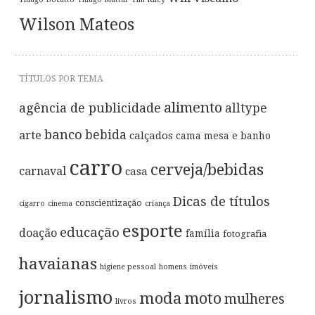
Wilson Mateos
TÍTULOS POR TEMA
alimento
agência de publicidade
alltype
banco
bebida
arte
calçados
cama mesa e banho
carro
cerveja/bebidas
carnaval
casa
Dicas de títulos
conscientização
cigarro
cinema
criança
esporte
educação
doação
família
fotografia
havaianas
higiene pessoal
homens
imóveis
jornalismo
moda
moto
mulheres
livros