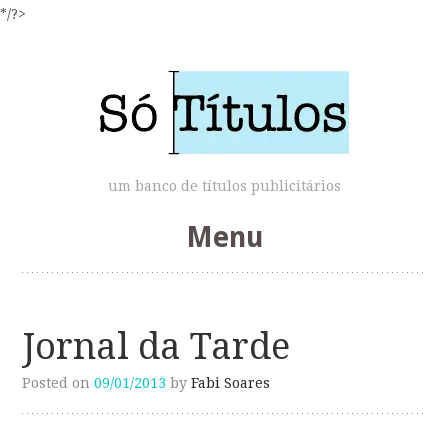
*/?>
um banco de títulos publicitários
Menu
Skip
to
Jornal da Tarde
content
Posted on
09/01/2013
by
Fabi Soares