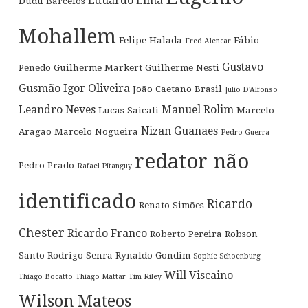
Eduardo Lima
Dudu Barcelos
Mohallem
Felipe Halada
Fábio
Fred Alencar
Gustavo
Penedo
Guilherme Markert
Guilherme Nesti
Gusmão
Igor Oliveira
João Caetano Brasil
Julio D'Alfonso
Leandro Neves
Manuel Rolim
Lucas Saicali
Marcelo
Nizan Guanaes
Aragão
Marcelo Nogueira
Pedro Guerra
redator não
Pedro Prado
Rafael Pitanguy
identificado
Ricardo
Renato Simões
Chester
Ricardo Franco
Roberto Pereira
Robson
Santo
Rodrigo Senra
Rynaldo Gondim
Sophie Schoenburg
Will Viscaino
Thiago Bocatto
Thiago Mattar
Tim Riley
Wilson Mateos