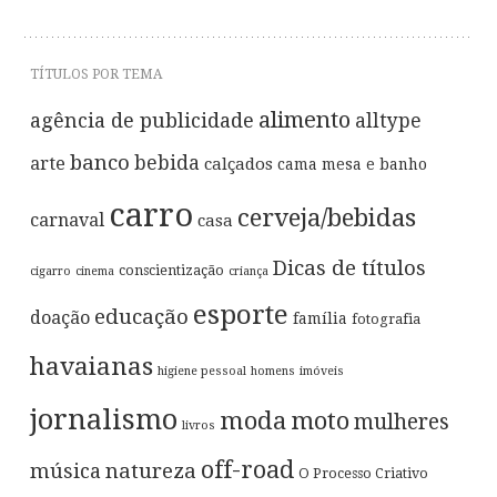
TÍTULOS POR TEMA
alimento
agência de publicidade
alltype
banco
bebida
arte
calçados
cama mesa e banho
carro
cerveja/bebidas
carnaval
casa
Dicas de títulos
conscientização
cigarro
cinema
criança
esporte
educação
doação
família
fotografia
havaianas
higiene pessoal
homens
imóveis
jornalismo
moda
moto
mulheres
livros
off-road
música
natureza
O Processo Criativo