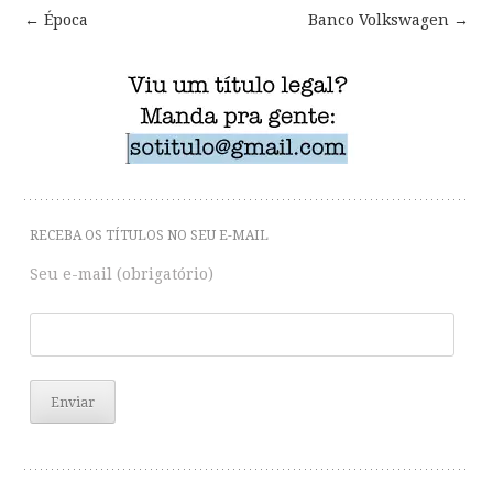
←
Época
Banco Volkswagen
→
Post
navigation
RECEBA OS TÍTULOS NO SEU E-MAIL
Seu e-mail (obrigatório)