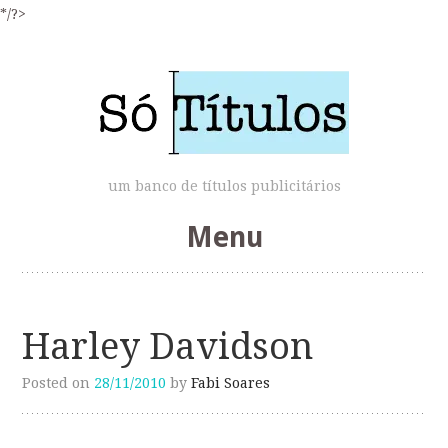
*/?>
um banco de títulos publicitários
Menu
Skip
to
Harley Davidson
content
Posted on
28/11/2010
by
Fabi Soares