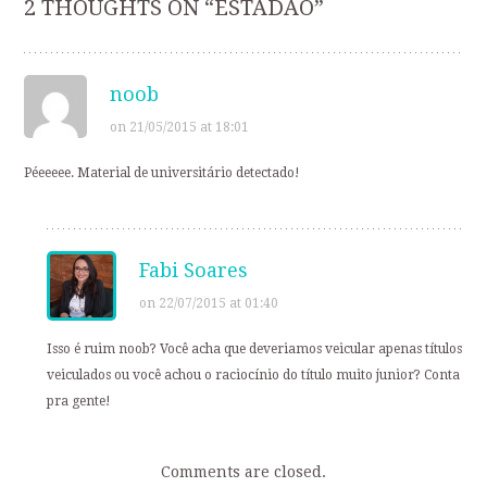
2 THOUGHTS ON “
ESTADÃO
”
navigation
noob
on 21/05/2015 at 18:01
Péeeeee. Material de universitário detectado!
Fabi Soares
on 22/07/2015 at 01:40
Isso é ruim noob? Você acha que deveriamos veicular apenas títulos
veiculados ou você achou o raciocínio do título muito junior? Conta
pra gente!
Comments are closed.