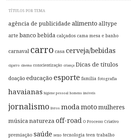
TÍTULOS POR TEMA
alimento
agência de publicidade
alltype
banco
bebida
arte
calçados
cama mesa e banho
carro
cerveja/bebidas
carnaval
casa
Dicas de títulos
conscientização
cigarro
cinema
criança
esporte
educação
doação
família
fotografia
havaianas
higiene pessoal
homens
imóveis
jornalismo
moda
moto
mulheres
livros
off-road
música
natureza
O Processo Criativo
saúde
premiação
tecnologia
teen
trabalho
sexo