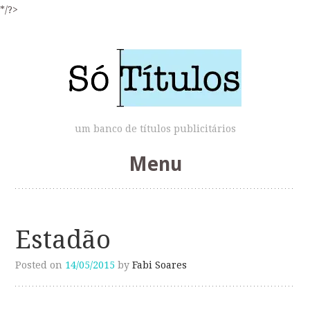
*/?>
um banco de títulos publicitários
Menu
Skip
to
Estadão
content
Posted on
14/05/2015
by
Fabi Soares