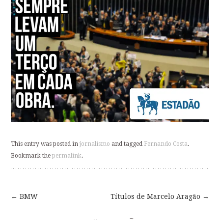
This entry was posted in
jornalismo
and tagged
Fernando Costa
.
Bookmark the
permalink
.
←
BMW
Títulos de Marcelo Aragão
→
Post