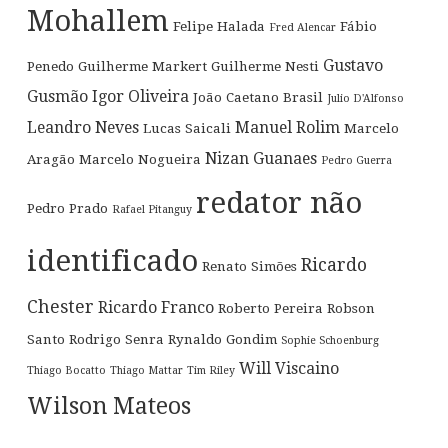
Mohallem
Felipe Halada
Fábio
Fred Alencar
Gustavo
Penedo
Guilherme Markert
Guilherme Nesti
Gusmão
Igor Oliveira
João Caetano Brasil
Julio D'Alfonso
Leandro Neves
Manuel Rolim
Lucas Saicali
Marcelo
Nizan Guanaes
Aragão
Marcelo Nogueira
Pedro Guerra
redator não
Pedro Prado
Rafael Pitanguy
identificado
Ricardo
Renato Simões
Chester
Ricardo Franco
Roberto Pereira
Robson
Santo
Rodrigo Senra
Rynaldo Gondim
Sophie Schoenburg
Will Viscaino
Thiago Bocatto
Thiago Mattar
Tim Riley
Wilson Mateos