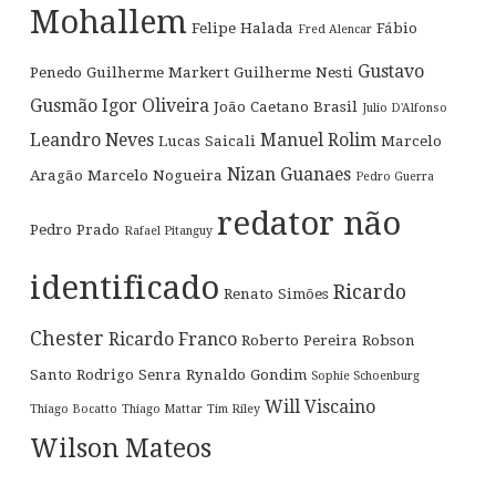
Mohallem
Felipe Halada
Fábio
Fred Alencar
Gustavo
Penedo
Guilherme Markert
Guilherme Nesti
Gusmão
Igor Oliveira
João Caetano Brasil
Julio D'Alfonso
Leandro Neves
Manuel Rolim
Lucas Saicali
Marcelo
Nizan Guanaes
Aragão
Marcelo Nogueira
Pedro Guerra
redator não
Pedro Prado
Rafael Pitanguy
identificado
Ricardo
Renato Simões
Chester
Ricardo Franco
Roberto Pereira
Robson
Santo
Rodrigo Senra
Rynaldo Gondim
Sophie Schoenburg
Will Viscaino
Thiago Bocatto
Thiago Mattar
Tim Riley
Wilson Mateos