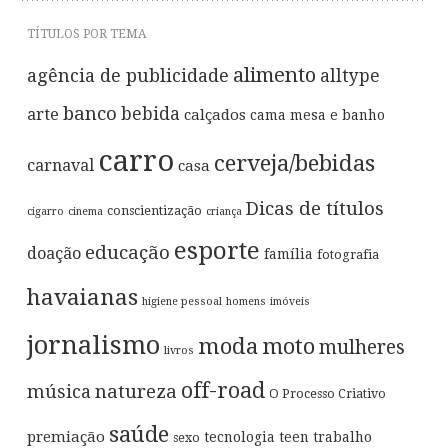
TÍTULOS POR TEMA
alimento
agência de publicidade
alltype
banco
bebida
arte
calçados
cama mesa e banho
carro
cerveja/bebidas
carnaval
casa
Dicas de títulos
conscientização
cigarro
cinema
criança
esporte
educação
doação
família
fotografia
havaianas
higiene pessoal
homens
imóveis
jornalismo
moda
moto
mulheres
livros
off-road
música
natureza
O Processo Criativo
saúde
premiação
tecnologia
teen
trabalho
sexo