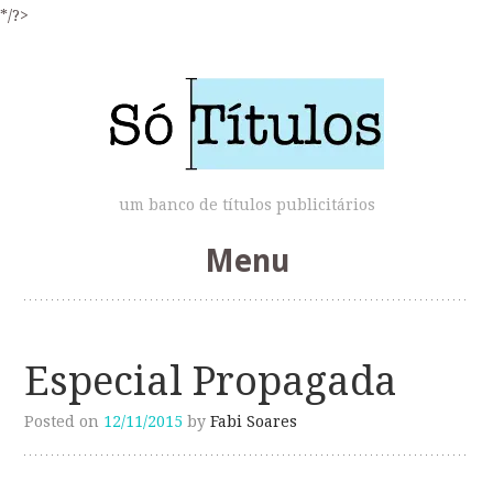
*/?>
um banco de títulos publicitários
Menu
Skip
to
Especial Propagada
content
Posted on
12/11/2015
by
Fabi Soares