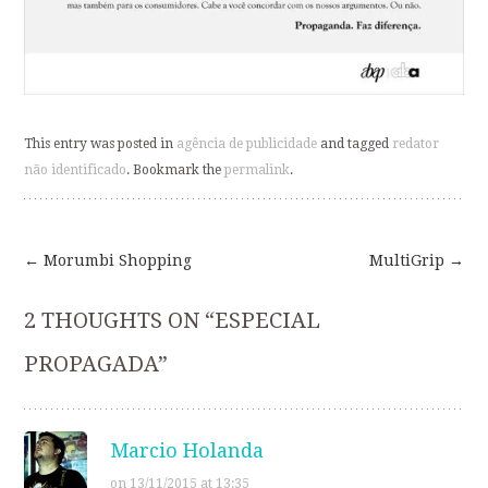
This entry was posted in
agência de publicidade
and tagged
redator
não identificado
. Bookmark the
permalink
.
←
Morumbi Shopping
MultiGrip
→
Post
2 THOUGHTS ON “
ESPECIAL
navigation
PROPAGADA
”
Marcio Holanda
on 13/11/2015 at 13:35