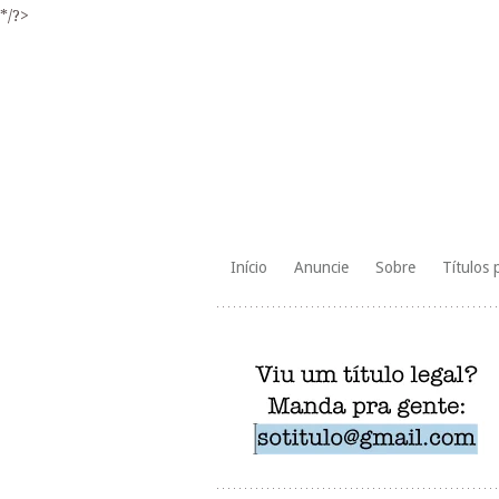
*/?>
Skip
Início
Anuncie
Sobre
Títulos 
to
content