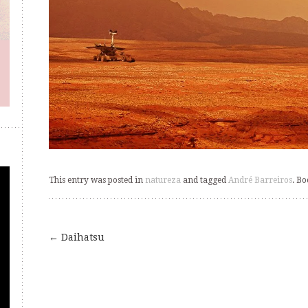
This entry was posted in
natureza
and tagged
André Barreiros
. B
←
Daihatsu
Post
navigation