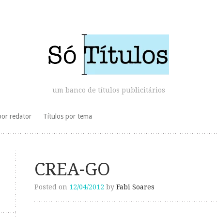
um banco de títulos publicitários
por redator
Títulos por tema
CREA-GO
Posted on
12/04/2012
by
Fabi Soares