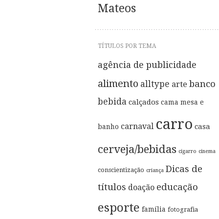
Mateos
TÍTULOS POR TEMA
agência de publicidade
alimento
banco
alltype
arte
bebida
calçados
cama mesa e
carro
carnaval
casa
banho
cerveja/bebidas
cigarro
cinema
Dicas de
conscientização
criança
títulos
educação
doação
esporte
família
fotografia