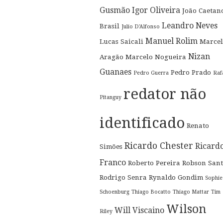
Gusmão
Igor Oliveira
João Caetan
Leandro Neves
Brasil
Julio D'Alfonso
Manuel Rolim
Lucas Saicali
Marcel
Nizan
Aragão
Marcelo Nogueira
Guanaes
Pedro Prado
Pedro Guerra
Raf
redator não
Pitanguy
identificado
Renato
Ricardo Chester
Ricard
Simões
Franco
Roberto Pereira
Robson Sant
Rodrigo Senra
Rynaldo Gondim
Sophie
Schoenburg
Thiago Bocatto
Thiago Mattar
Tim
Wilson
Will Viscaino
Riley