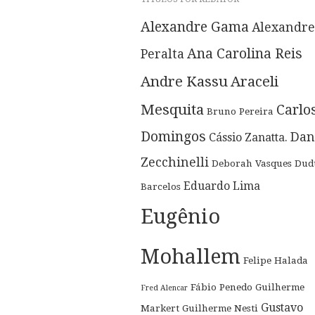
Alexandre Gama
Alexandre
Ana Carolina Reis
Peralta
Andre Kassu
Araceli
Mesquita
Carlo
Bruno Pereira
Domingos
Dan
Cássio Zanatta.
Zecchinelli
Deborah Vasques
Dud
Eduardo Lima
Barcelos
Eugênio
Mohallem
Felipe Halada
Fábio Penedo
Guilherme
Fred Alencar
Gustavo
Markert
Guilherme Nesti