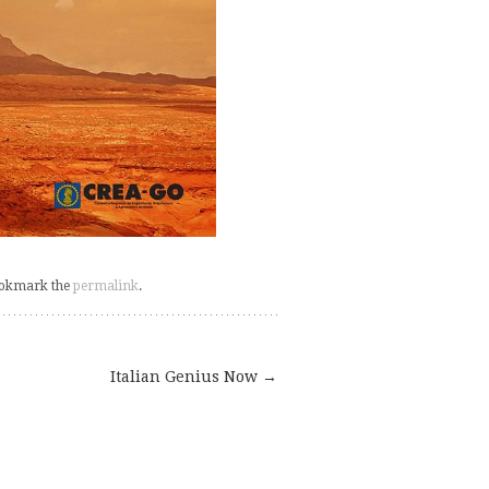
ookmark the
permalink
.
Italian Genius Now
→