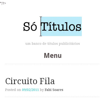
*/?>
um banco de títulos publicitários
Menu
Skip
to
Circuito Fila
content
Posted on
09/02/2011
by
Fabi Soares