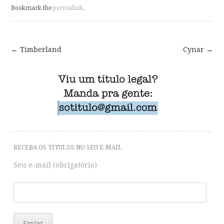
Bookmark the
permalink
.
←
Timberland
Cynar
→
Post
navigation
RECEBA OS TÍTULOS NO SEU E-MAIL
Seu e-mail (obrigatório)