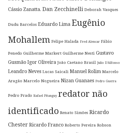
Dan Zecchinelli
Cássio Zanatta.
Deborah Vasques
Eugênio
Eduardo Lima
Dudu Barcelos
Mohallem
Felipe Halada
Fábio
Fred Alencar
Gustavo
Penedo
Guilherme Markert
Guilherme Nesti
Gusmão
Igor Oliveira
João Caetano Brasil
Julio D'Alfonso
Leandro Neves
Manuel Rolim
Lucas Saicali
Marcelo
Nizan Guanaes
Aragão
Marcelo Nogueira
Pedro Guerra
redator não
Pedro Prado
Rafael Pitanguy
identificado
Ricardo
Renato Simões
Chester
Ricardo Franco
Roberto Pereira
Robson