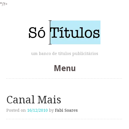
*/?>
um banco de títulos publicitários
Menu
Skip
to
Canal Mais
content
Posted on
16/12/2010
by
Fabi Soares