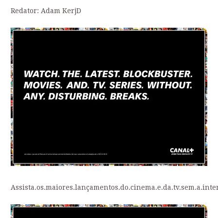
Redator: Adam KerjD
Assista.os.maiores.lançamentos.do.cinema.e.da.tv.sem.a.inte