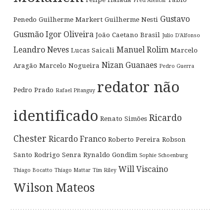
Fred Alencar
Gustavo
Penedo
Guilherme Markert
Guilherme Nesti
Gusmão
Igor Oliveira
João Caetano Brasil
Julio D'Alfonso
Leandro Neves
Manuel Rolim
Lucas Saicali
Marcelo
Nizan Guanaes
Aragão
Marcelo Nogueira
Pedro Guerra
redator não
Pedro Prado
Rafael Pitanguy
identificado
Ricardo
Renato Simões
Chester
Ricardo Franco
Roberto Pereira
Robson
Santo
Rodrigo Senra
Rynaldo Gondim
Sophie Schoenburg
Will Viscaino
Thiago Bocatto
Thiago Mattar
Tim Riley
Wilson Mateos