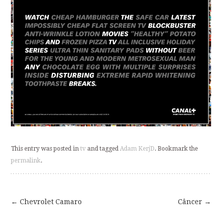
This entry was posted in
tv
and tagged
Adam KerjD
. Bookmark the
permalink
.
←
Chevrolet Camaro
Câncer
→
Post