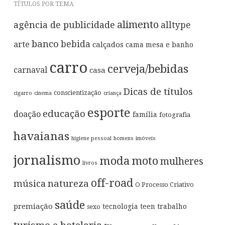
TÍTULOS POR TEMA
alimento
agência de publicidade
alltype
banco
bebida
arte
calçados
cama mesa e banho
carro
cerveja/bebidas
carnaval
casa
Dicas de títulos
conscientização
cigarro
cinema
criança
esporte
educação
doação
família
fotografia
havaianas
higiene pessoal
homens
imóveis
jornalismo
moda
moto
mulheres
livros
off-road
música
natureza
O Processo Criativo
saúde
premiação
tecnologia
teen
trabalho
sexo