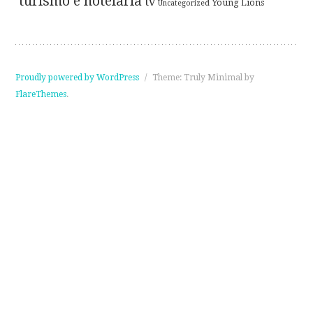
turismo e hotelaria
tv
Young Lions
Uncategorized
Proudly powered by WordPress
/
Theme: Truly Minimal by
FlareThemes
.