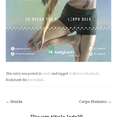
This entry was posted in
saúde
and tagged
Guilherme Machado
.
Bookmark the
permalink
.
←
Honda
Corpo Humano
→
Post