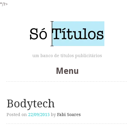
*/?>
um banco de títulos publicitários
Menu
Skip
to
Bodytech
content
Posted on
22/09/2015
by
Fabi Soares