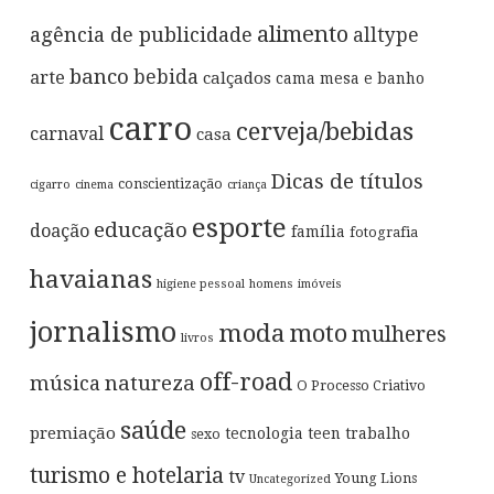
alimento
agência de publicidade
alltype
banco
bebida
arte
calçados
cama mesa e banho
carro
cerveja/bebidas
carnaval
casa
Dicas de títulos
conscientização
cigarro
cinema
criança
esporte
educação
doação
família
fotografia
havaianas
higiene pessoal
homens
imóveis
jornalismo
moda
moto
mulheres
livros
off-road
música
natureza
O Processo Criativo
saúde
premiação
tecnologia
teen
trabalho
sexo
turismo e hotelaria
tv
Young Lions
Uncategorized