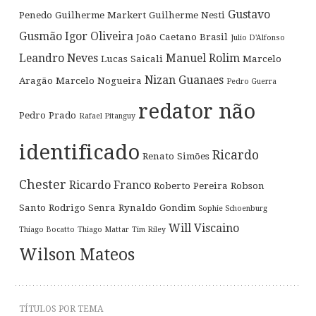
Gustavo
Penedo
Guilherme Markert
Guilherme Nesti
Gusmão
Igor Oliveira
João Caetano Brasil
Julio D'Alfonso
Leandro Neves
Manuel Rolim
Lucas Saicali
Marcelo
Nizan Guanaes
Aragão
Marcelo Nogueira
Pedro Guerra
redator não
Pedro Prado
Rafael Pitanguy
identificado
Ricardo
Renato Simões
Chester
Ricardo Franco
Roberto Pereira
Robson
Santo
Rodrigo Senra
Rynaldo Gondim
Sophie Schoenburg
Will Viscaino
Thiago Bocatto
Thiago Mattar
Tim Riley
Wilson Mateos
TÍTULOS POR TEMA